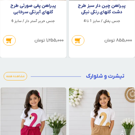
پیراهن چین دار سبز طرح
پیراهن پفی صورتی طرح
دشت گلهای رنگی نیکی
گلهای آبرنگی سرخابی
جنس پفکی / سایز 1 تا 4
جنس حریر آستر دار / سایز 6
1,255,000
855,000
تومان
تومان
تیشرت و شلوارک
مشاهده همه