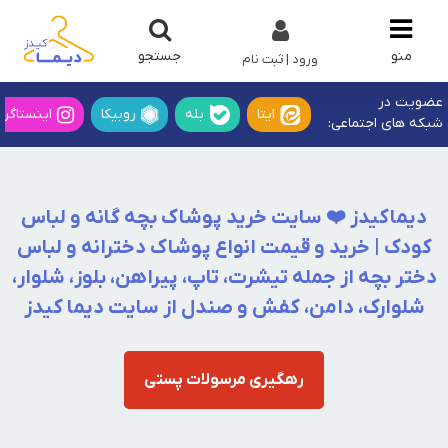
جستجو
منو
ورود | ثبت نام
عضویت در
ایتا
بله
روبیکا
اینستاگرا
شبکه های اجتماعی:
دیماکیدز
❤️ سایت خرید
پوشاک بچه گانه
و لباس
کودک | خرید و قیمت انواع
پوشاک دخترانه
و لباس
دختر بچه از جمله
تیشرت، تاپ، پیراهن، بلوز، شلوار،
شلوارک، دامن، کفش و صندل از سایت دیما کیدز
رهگیری مرسولات پستی