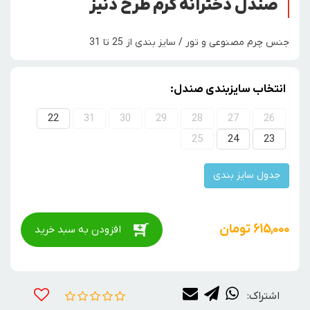
صندل دخترانه کرم طرح دنیز
جنس چرم مصنوعی و تور / سایز بندی از 25 تا 31
انتخاب سایزبندی صندل:
22
31
30
29
28
27
26
25
24
23
جدول سایز بندی
615,000
تومان
افزودن به سبد خرید
اشتراک: