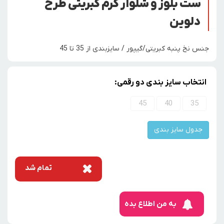
ست بلوز و شلوار کرم کبریتی طرح
دلوین
جنس نخ پنبه کبریتی/گیپور / سایزبندی از 35 تا 45
انتخاب سایز بندی دو رقمی:
45
40
35
جدول سایز بندی
تمام شد
به من اطلاع بده