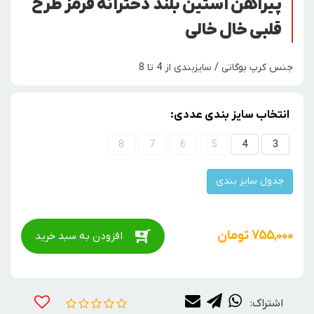
پیراهن آستین بلند دخترانه قرمز طرح
قلبی خال خالی
جنس کرپ بوگاتی / سایزبندی از 4 تا 8
انتخاب سایز بندی عددی:
8
7
6
5
4
3
جدول سایز بندی
755,000
تومان
افزودن به سبد خرید
اشتراک: