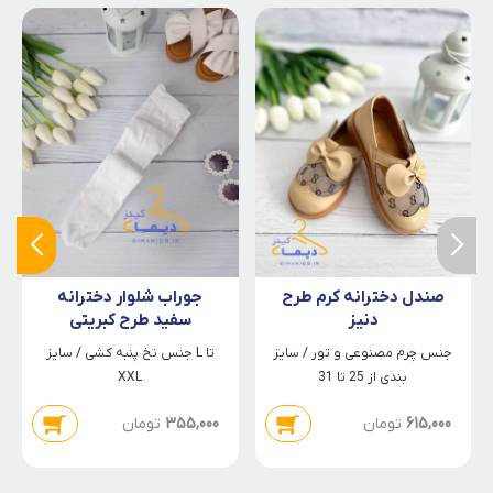
صندل دخترانه کرم طرح
جوراب شلوار دخترانه
دنیز
سفید طرح کبریتی
جنس چرم مصنوعی و تور / سایز
جنس نخ پنبه کشی / سایز L تا
بندی از 25 تا 31
XXL
615,000
تومان
355,000
تومان