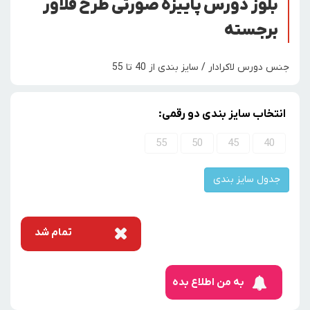
بلوز دورس پاییزه صورتی طرح فلاور
برجسته
جنس دورس لاکرادار / سایز بندی از 40 تا 55
انتخاب سایز بندی دو رقمی:
55
50
45
40
جدول سایز بندی
تمام شد
به من اطلاع بده