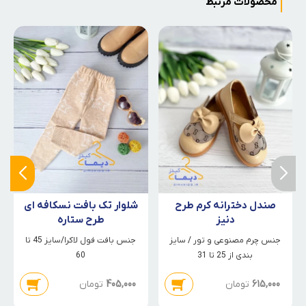
محصولات مرتبط
صندل دخترانه کرم طرح
شلوار تک بافت نسکافه ای
دنیز
طرح ستاره
جنس چرم مصنوعی و تور / سایز
جنس بافت فول لاکرا/سایز 45 تا
بندی از 25 تا 31
60
615,000
تومان
405,000
تومان