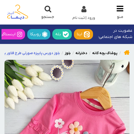
جستجو
منو
ورود | ثبت نام
عضویت در
ایتا
بله
روبیکا
اینستاگرا
شبکه های اجتماعی:
پوشاک بچه گانه
دخترانه
بلوز
بلوز دورس پاییزه صورتی طرح فلاور برج