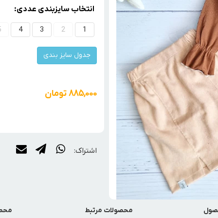
انتخاب سایزبندی عددی:
5
4
3
2
1
جدول سایز بندی
885,000
تومان
اشتراک:
صول
محصولات مرتبط
محصو