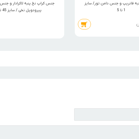
به فانریپ و جنس دامن تور/ سایز
جنس کراپ نخ پنبه لاکرادار و جنس 
1 تا 5
پیرودوپل نخی / سایز 45 تا 60
ن