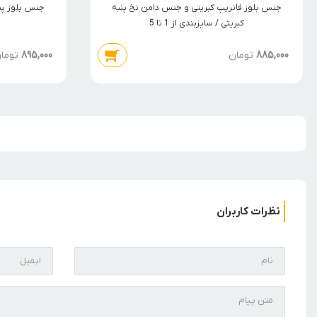
جنس بلوز فانریپ کبریتی و جنس دامن نخ پنبه
جنس بلوز پن
کبریتی / سایزبندی از 1 تا 5
885,000
تومان
895,000
توما
نظرات کاربران