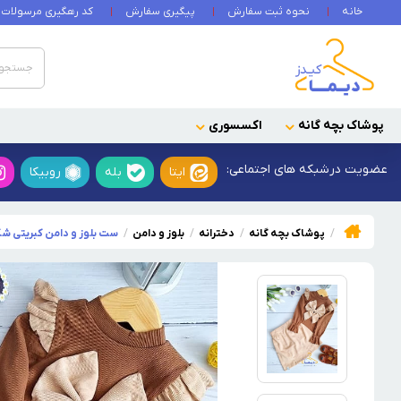
خانه
نحوه ثبت سفارش
پیگیری سفارش
کد رهگیری مرسولات
پوشاک بچه گانه
اکسسوری
عضویت در
شبکه های اجتماعی:
ایتا
بله
روبیکا
پوشاک بچه گانه
دخترانه
بلوز و دامن
ست بلوز و دامن کبریتی شک