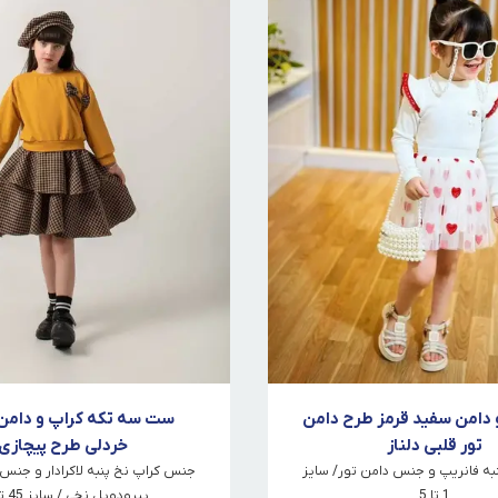
 دامن سفید قرمز طرح دامن
ست سه تکه کراپ و دامن 
تور قلبی دلناز
خردلی طرح پیچازی
به فانریپ و جنس دامن تور/ سایز
جنس کراپ نخ پنبه لاکرادار و جنس 
1 تا 5
پیرودوپل نخی / سایز 45 تا 60