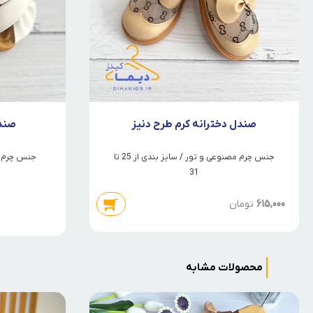
صندل دخترانه کرم طرح دنیز
صندل
جنس چرم مصنوعی و تور / سایز بندی از 25 تا
جنس چرم مصنو
31
615,000
تومان
محصولات مشابه