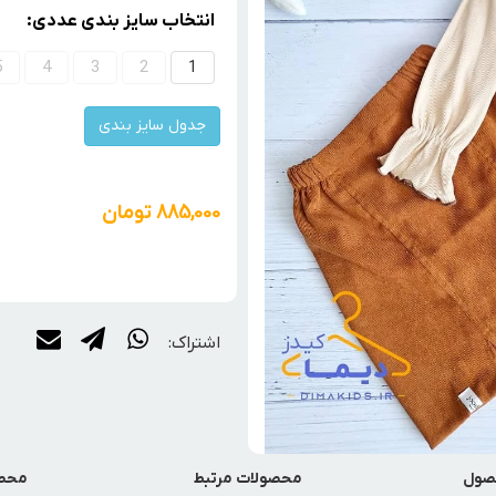
انتخاب سایز بندی عددی:
5
4
3
2
1
جدول سایز بندی
885,000
تومان
اشتراک:
صول
محصولات مرتبط
محصو