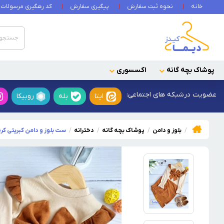
خانه
نحوه ثبت سفارش
پیگیری سفارش
کد رهگیری مرسولات
پوشاک بچه گانه
اکسسوری
عضویت در
شبکه های اجتماعی:
ایتا
بله
روبیکا
بلوز و دامن
پوشاک بچه گانه
دخترانه
ست بلوز و دامن کبریتی کر