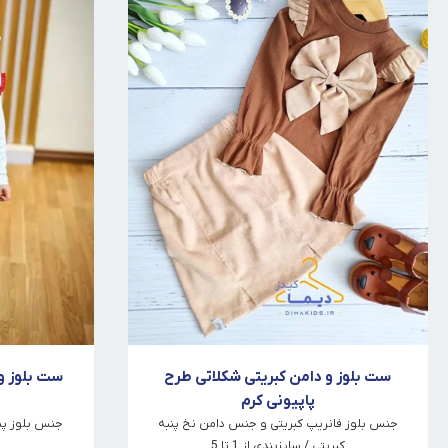
ست بلوز و دامن کبریتی شکلاتی طرح
ست بلوز و
پاپیونی کرم
جنس بلوز فانریپ کبریتی و جنس دامن نخ پنبه
جنس بلوز پن
کبریتی / سایزبندی از 1 تا 5