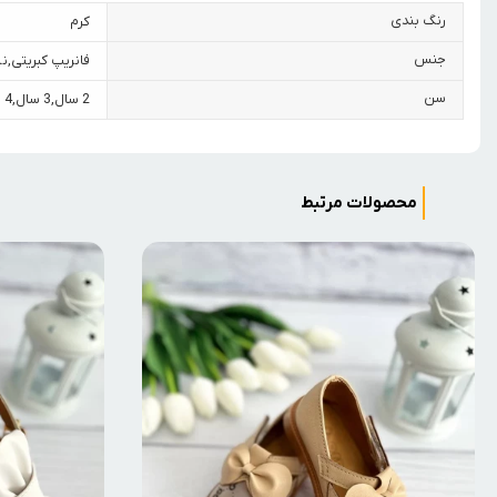
رنگ بندی
کرم
جنس
فانریپ کبریتی
,
نخ
سن
2 سال
,
3 سال
,
4 سال
محصولات مرتبط