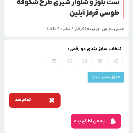
ست بلوز و شلوار شیری طرح شکوفه
طوسی قرمز آیلین
جنس دورس نخ پنبه لاکرادار / سایز 45 تا 65
انتخاب سایز بندی دو رقمی:
55
65
60
50
45
جدول سایز بندی
تمام شد
به من اطلاع بده