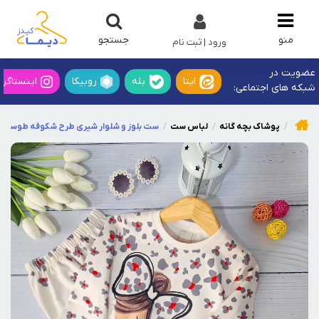
جستجو
منو
ورود | ثبت نام
عضویت در
ایتا
بله
روبیکا
اینستاگرا
شبکه های اجتماعی:
پوشاک بچه گانه
لباس ست
ست بلوز و شلوار شیری طرح شکوفه طوسی قر