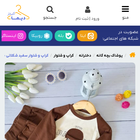
جستجو
منو
ورود | ثبت نام
عضویت در
ایتا
بله
روبیکا
اینستاگرا
شبکه های اجتماعی:
پوشاک بچه گانه
دخترانه
کراپ و شلوار
کراپ و شلوار سفید شکلاتی طرح 