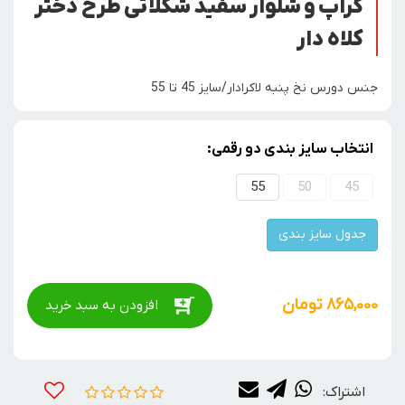
کراپ و شلوار سفید شکلاتی طرح دختر
کلاه دار
جنس دورس نخ پنبه لاکرادار/سایز 45 تا 55
انتخاب سایز بندی دو رقمی:
55
50
45
جدول سایز بندی
865,000
تومان
افزودن به سبد خرید
اشتراک: