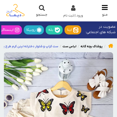
جستجو
منو
ورود | ثبت نام
عضویت در
ایتا
بله
روبیکا
اینستاگرا
شبکه های اجتماعی:
پوشاک بچه گانه
لباس ست
ست کراپ و شلوار دخترانه لینن کرم طرح پروا