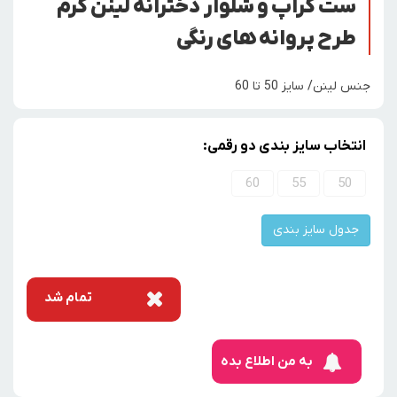
ست کراپ و شلوار دخترانه لینن کرم
طرح پروانه های رنگی
جنس لینن/ سایز 50 تا 60
انتخاب سایز بندی دو رقمی:
60
55
50
جدول سایز بندی
تمام شد
به من اطلاع بده