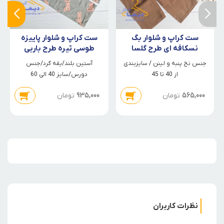
ست کراپ و شلوار بگ
ست کراپ و شلوار پاییزه
نسکافه ای طرح گلسا
طوسی تیره طرح باربی
جنس نخ پنبه و لینن / سایزبندی
آستین بلند/یقه گرد/جنس
از 40 تا 45
دورس/سایز 40 الی 60
565,000
تومان
935,000
تومان
نظرات کاربران