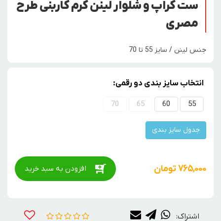
ست کراپ و شلوار لینن کرم کاربنی طرح
مصری
جنس لینن / سایز 55 تا 70
انتخاب سایز بندی دو رقمی:
70
65
60
55
جدول سایز بندی
765,000
تومان
افزودن به سبد خرید
اشتراک: