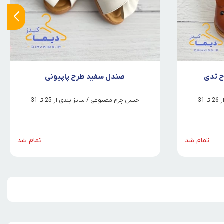
ح تدی
صندل سفید طرح پاپیونی
31
جنس چرم مصنوعی / سایز بندی از 25 تا 31
تمام شد
تمام شد