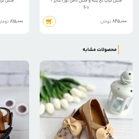
جنس کراپ نخ پنبه و جنس دامن تور/ سایز 1
جنس کراپ
تا 5
845,000
تومان
815,000
توما
محصولات مشابه