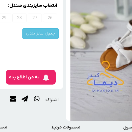
انتخاب سایزبندی صندل:
29
28
27
26
جدول سایز بندی
به من اطلاع بده
اشتراک:
صول
محصولات مرتبط
محصو