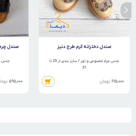
صندل دخترانه کرم طرح دنیز
صندل چرمی
جنس چرم مصنوعی و تور / سایز بندی از 25 تا
جنس چرم 
31
615,000
تومان
595,000
توما