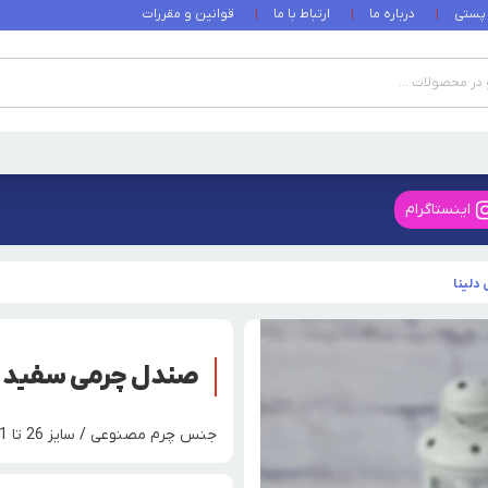
 پستی
درباره ما
ارتباط با ما
قوانین و مقررات
اینستاگرام
دلینا
صندل چرمی سفید ط
جنس چرم مصنوعی / سایز 26 تا 31