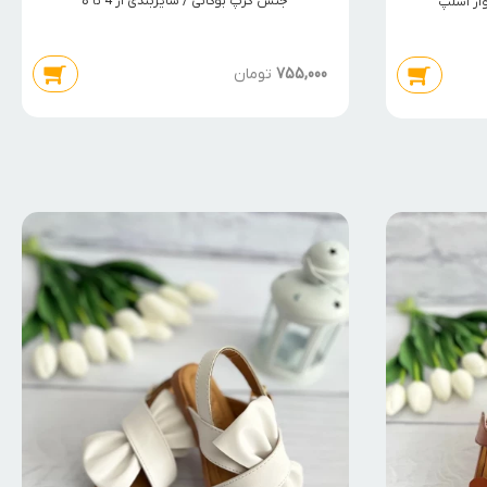
جنس کرپ بوگاتی / سایزبندی از 4 تا 8
ار اسلپ
755,000
تومان