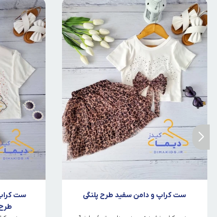
ست کراپ و دامن سفید طرح پلنگی
ست کراپ 
طرح 