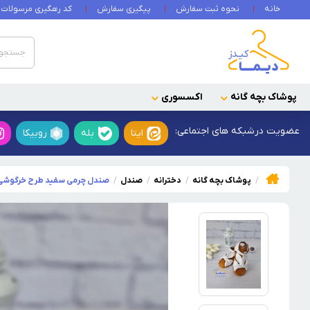
خانه
نحوه ثبت سفارش
پیگیری سفارش
کد رهگیری مرسولات
پوشاک بچه گانه
اکسسوری
عضویت در
شبکه های اجتماعی:
ایتا
بله
روبیکا
پوشاک بچه گانه
دخترانه
صندل
صندل چرمی سفید طرح خرگوشی 