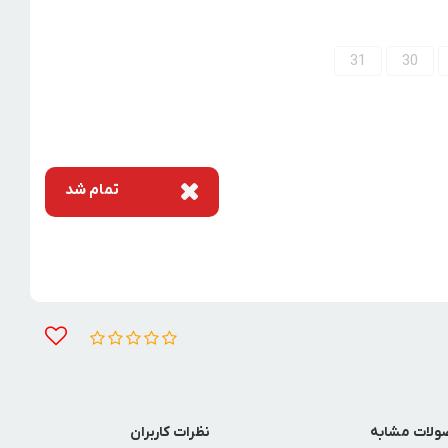
31
30
تمام شد
لات مشابه
نظرات کاربران