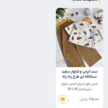
ست کراپ و شلوار سفید
نسکافه ای طرح راه راه
آناناس
جنس بلوز اسپان/جنس شلوار
لینن/سایز 45 تا 55
615,000
تومان