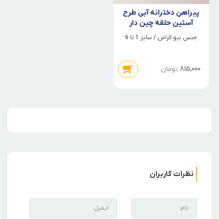
پیراهن دخترانه آبی طرح
آستین حلقه چین دار
جنس نیو کراش / سایز 1 تا 6
815,000
تومان
نظرات کاربران