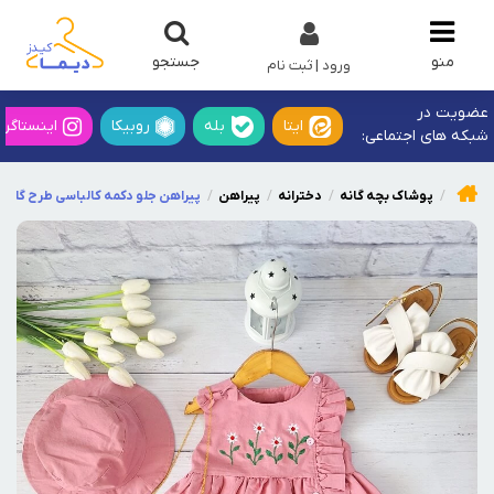
جستجو
منو
ورود | ثبت نام
عضویت در
ایتا
بله
روبیکا
اینستاگرا
شبکه های اجتماعی:
پوشاک بچه گانه
دخترانه
پیراهن
پیراهن جلو دکمه کالباسی طرح گلدو