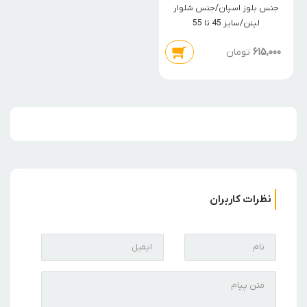
آناناس
جنس بلوز اسپان/جنس شلوار
لینن/سایز 45 تا 55
615,000
تومان
نظرات کاربران