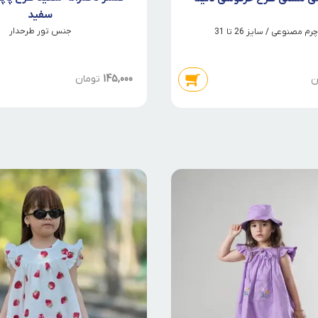
سفید
جنس تور طرحدار
مصنوعی / سایز 26 تا 31
145,000
تومان
ن