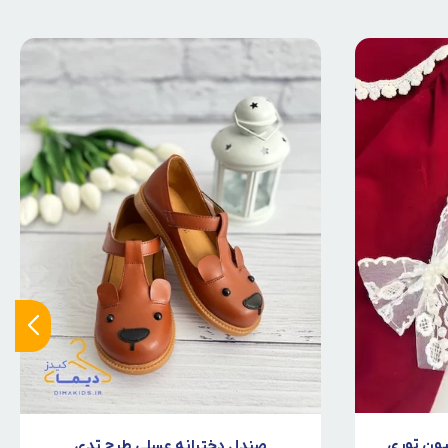
یون توری
صندل دخترانه عسلی طرح تدی