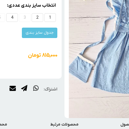
انتخاب سایز بندی عددی:
5
4
3
2
1
جدول سایز بندی
815,000
تومان
اشتراک:
صول
محصولات مرتبط
محصو