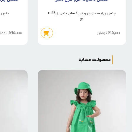
جنس چرم مصنوعی و تور / سایز بندی از 25 تا
جنس چرم 
31
615,000
تومان
595,000
توما
محصولات مشابه