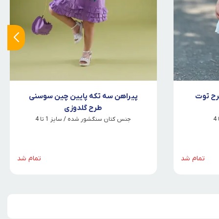
رح توت
پیراهن سه تکه پایین چین سوسنی
طرح گلدوزی
جنس کتان سنگشور شده / سایز 1 تا 4
تمام شد
تمام شد