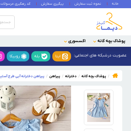
خانه
نحوه ثبت سفارش
پیگیری سفارش
کد رهگیری مرسولات
پوشاک بچه گانه
اکسسوری
عضویت در
شبکه های اجتماعی:
ایتا
بله
روبیکا
پوشاک بچه گانه
دخترانه
پیراهن
پیراهن دخترانه آبی طرح آستی