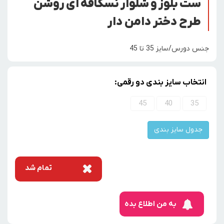
ست بلوز و شلوار نسکافه ای روشن
طرح دختر دامن دار
جنس دورس/سایز 35 تا 45
انتخاب سایز بندی دو رقمی:
45
40
35
جدول سایز بندی
تمام شد
به من اطلاع بده