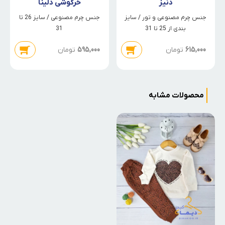
دنیز
خرگوشی دلینا
جنس چرم مصنوعی و تور / سایز
جنس چرم مصنوعی / سایز 26 تا
بندی از 25 تا 31
31
615,000
تومان
595,000
تومان
محصولات مشابه