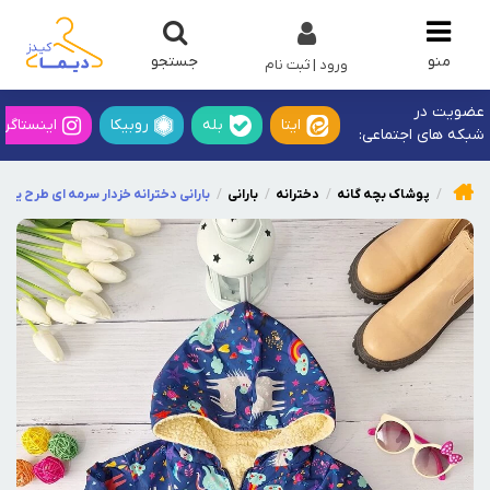
جستجو
منو
ورود | ثبت نام
عضویت در
ایتا
بله
روبیکا
اینستاگرا
شبکه های اجتماعی:
پوشاک بچه گانه
دخترانه
بارانی
بارانی دخترانه خزدار سرمه ای طرح یون