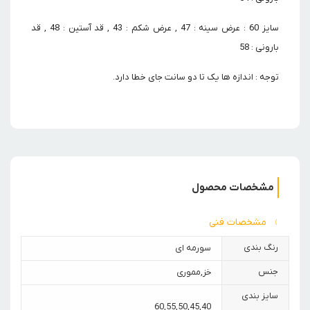
سایز 60 : عرض سینه : 47 , عرض شکم : 43 , قد آستین : 48 , قد
بارونی : 58
توجه : اندازه ها یک تا دو سانت جای خطا دارد.
مشخصات محصول
مشخصات فنی
رنگ بندی
سورمه ای
جنس
خز
,
مموری
سایز بندی
60
,
55
,
50
,
45
,
40