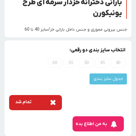
بارانی دخترانه خزدار سرمه ای طرح
یونیکورن
جنس بیرونی مموری و جنس داخل بارانی خز/سایز 40 تا 60
انتخاب سایز بندی دو رقمی:
60
55
50
45
40
جدول سایز بندی
تمام شد
به من اطلاع بده