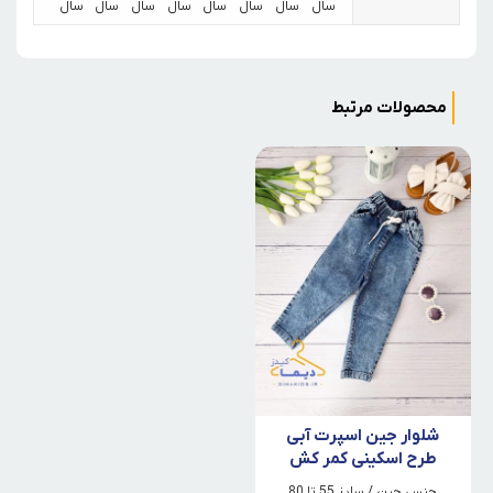
سال
سال
سال
سال
سال
سال
سال
سال
محصولات مرتبط
شلوار جین اسپرت آبی
طرح اسکینی کمر کش
جنس جین / سایز 55 تا 80