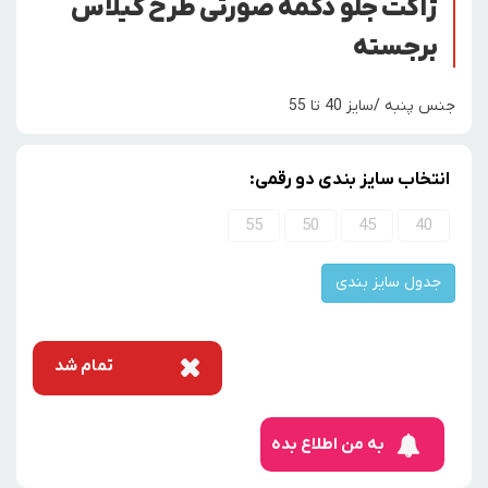
ژاکت جلو دکمه صورتی طرح گیلاس
برجسته
جنس پنبه /سایز 40 تا 55
انتخاب سایز بندی دو رقمی:
55
50
45
40
جدول سایز بندی
تمام شد
به من اطلاع بده