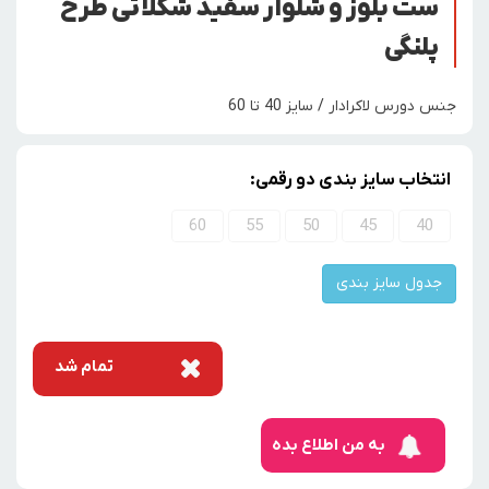
ست بلوز و شلوار سفید شکلاتی طرح
پلنگی
جنس دورس لاکرادار / سایز 40 تا 60
انتخاب سایز بندی دو رقمی:
60
55
50
45
40
جدول سایز بندی
تمام شد
به من اطلاع بده