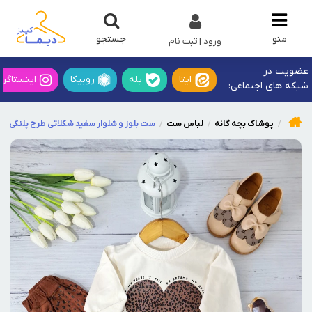
جستجو
منو
ورود | ثبت نام
عضویت در
ایتا
بله
روبیکا
اینستاگرا
شبکه های اجتماعی:
پوشاک بچه گانه
لباس ست
ست بلوز و شلوار سفید شکلاتی طرح پلنگی