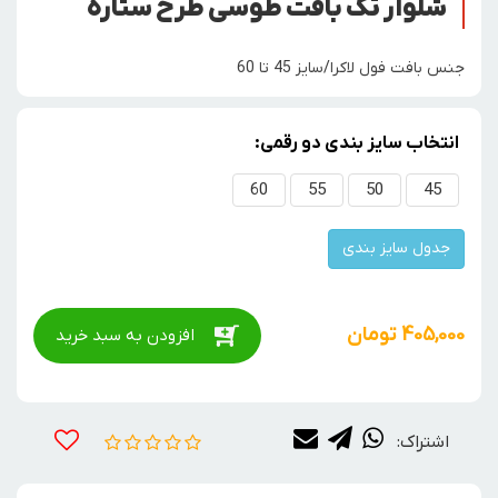
شلوار تک بافت طوسی طرح ستاره
جنس بافت فول لاکرا/سایز 45 تا 60
انتخاب سایز بندی دو رقمی:
60
55
50
45
جدول سایز بندی
405,000
تومان
افزودن به سبد خرید
اشتراک: