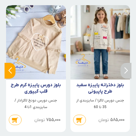
بلوز دخترانه پاییزه سفید
بلوز دورس پاییزه کرم طرح
طرح پاپیونی
قلب گیپوری
جنس دورس لاکرا / سایزبندی از
جنس دورس دونخ لاکرادار /
35 تا 60
سایزبندی 1تا 4
585,000
تومان
755,000
تومان