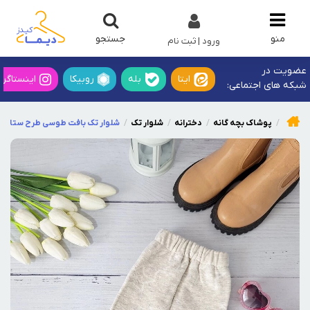
جستجو
منو
ورود | ثبت نام
عضویت در
ایتا
بله
روبیکا
اینستاگرا
شبکه های اجتماعی:
پوشاک بچه گانه
دخترانه
شلوار تک
شلوار تک بافت طوسی طرح ستاره