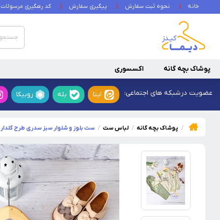
خانه
نحوه ثبت سفارش
پیگیری سفارش
کد رهگیری مرسولات
پوشاک بچه گانه
اکسسوری
عضویت در
شبکه های اجتماعی:
ایتا
بله
روبیکا
پوشاک بچه گانه
لباس ست
ست بلوز و شلوار سبز سدری طرح گلدار