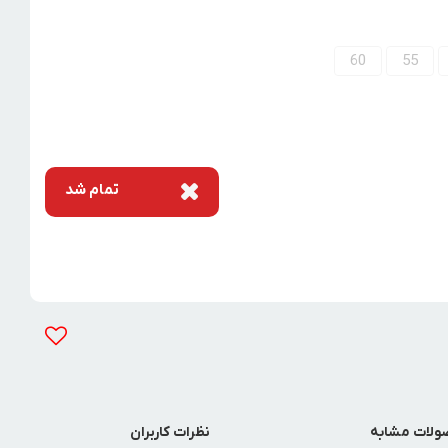
60
55
تمام شد
لات مشابه
نظرات کاربران