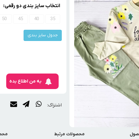
انتخاب سایز بندی دو رقمی:
50
45
40
35
جدول سایز بندی
به من اطلاع بده
اشتراک:
صول
محصولات مرتبط
محصو