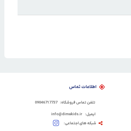
اطلاعات تماس
تلفن تماس فروشگاه:
09046717737
ایمیل:
info@dimakids.ir
شبکه های اجتماعی: