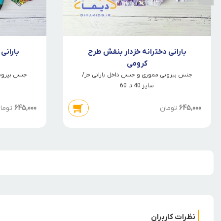
بارانی دخترانه خزدار بنفش طرح
بارانی
کرومی
جنس بیرونی مموری و جنس داخل بارانی خز/
جنس بیرونی
سایز 40 تا 60
645,000
تومان
645,000
توما
نظرات کاربران