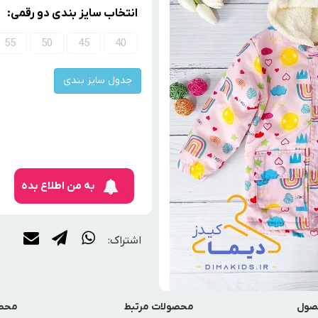
انتخاب سایز بندی دو رقمی:
55
50
45
40
جدول سایز بندی
به من اطلاع بده
اشتراک:
صول
محصولات مرتبط
محصو