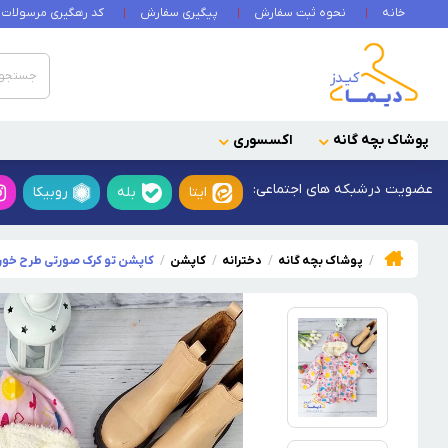
خانه
نحوه ثبت سفارش
پیگیری سفارش
کد رهگیری مرسولات
پوشاک بچه گانه
اکسسوری
عضویت در
شبکه های اجتماعی:
ایتا
بله
روبیکا
پوشاک بچه گانه
دخترانه
کاپشن
کاپشن تو کرک صورتی طرح خورش