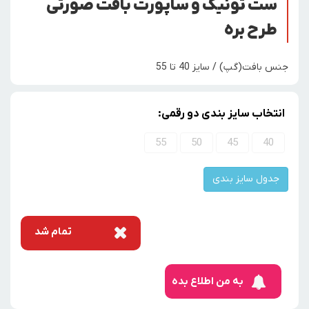
ست تونیک و ساپورت بافت صورتی
طرح بره
جنس بافت(گپ) / سایز 40 تا 55
انتخاب سایز بندی دو رقمی:
55
50
45
40
جدول سایز بندی
تمام شد
به من اطلاع بده