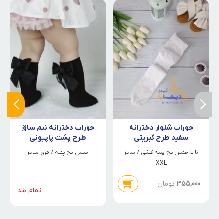
جوراب شلوار دخترانه
جوراب دخترانه نیم ساق
سفید طرح کبریتی
طرح پشت پاپیونی
جنس نخ پنبه کشی / سایز L تا
جنس نخ پنبه / فری سایز
XXL
355,000
تومان
تمام شد