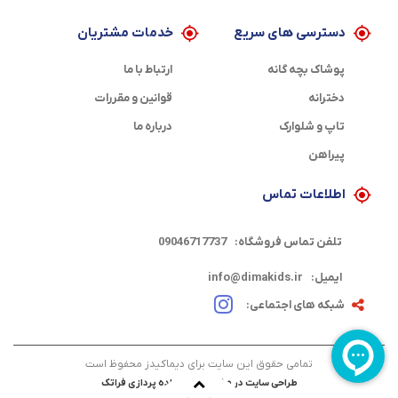
دسترسی های سریع
خدمات مشتریان
پوشاک بچه گانه
ارتباط با ما
دخترانه
قوانین و مقررات
تاپ و شلوارک
درباره ما
پیراهن
اطلاعات تماس
تلفن تماس فروشگاه:
09046717737
ایمیل:
info@dimakids.ir
شبکه های اجتماعی:
تمامی حقوق این سایت برای دیماکیدز محفوظ است
طراحی سایت در مشهد
توسط
داده پردازی فراتک