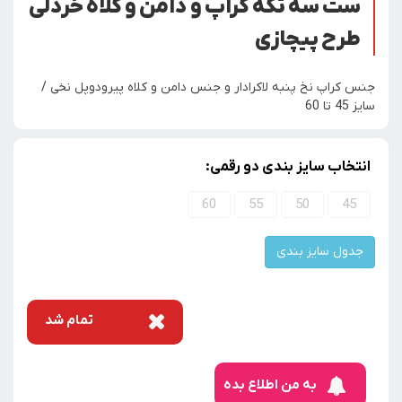
ست سه تکه کراپ و دامن و کلاه خردلی
طرح پیچازی
جنس کراپ نخ پنبه لاکرادار و جنس دامن و کلاه پیرودوپل نخی /
سایز 45 تا 60
انتخاب سایز بندی دو رقمی:
60
55
50
45
جدول سایز بندی
تمام شد
به من اطلاع بده