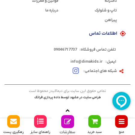
دخترانه
قوانین و مقررات
تاپ و شلوارک
درباره ما
پیراهن
اطلاعات تماس
تلفن تماس فروشگاه:
09046717737
ایمیل:
info@dimakids.ir
شبکه های اجتماعی:
تمامی حقوق این سایت برای دیماکیدز محفوظ است
طراحی سایت در مشهد
توسط
داده پردازی فراتک
سفارشات