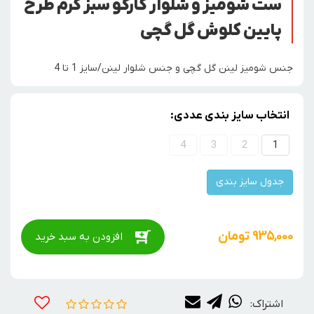
ست شومیز و شلوار کارگو سبز کرم طرح
پایین کلوش گل گچی
جنس شومیز لینن گل گچی و جنس شلوار لینن/سایز 1 تا 4
انتخاب سایز بندی عددی:
4
3
2
1
جدول سایز بندی
935,000
تومان
افزودن به سبد خرید
اشتراک: