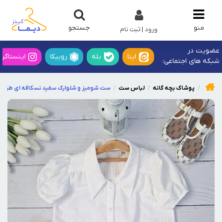
جستجو
منو
ورود | ثبت نام
عضویت در
ایتا
بله
روبیکا
اینستاگرا
شبکه های اجتماعی:
پوشاک بچه گانه
لباس ست
ست شومیز و شلوارک سفید نسکافه ای طرح 