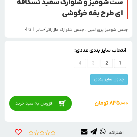
ست شومیز و شلوارک سفید نسکافه
ای طرح یقه خرگوشی
جنس شومیز پری لنین ، جنس شلوارک مازاراتی/سایز 1 تا 4
انتخاب سایز بندی عددی:
4
3
2
1
جدول سایز بندی
835,000
تومان
افزودن به سبد خرید
اشتراک: