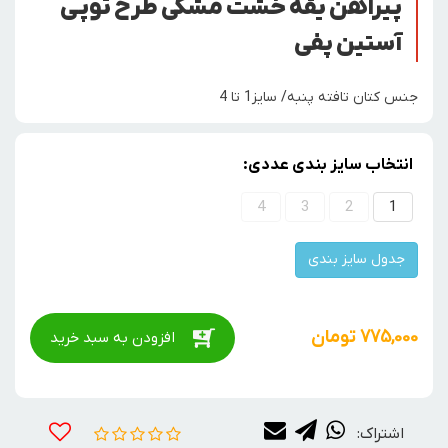
پیراهن یقه خشت مشکی طرح توپی
آستین پفی
جنس کتان تافته پنبه/ سایز1 تا 4
انتخاب سایز بندی عددی:
4
3
2
1
جدول سایز بندی
775,000
تومان
افزودن به سبد خرید
اشتراک: