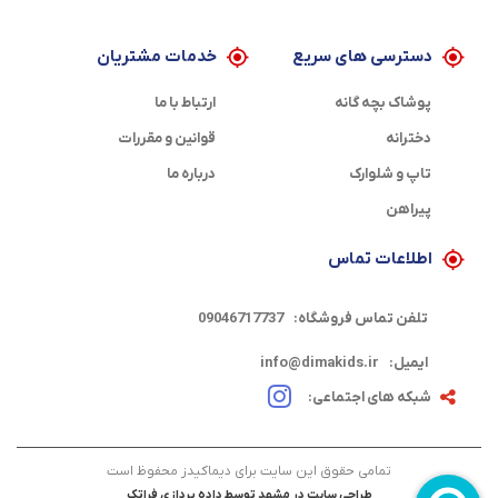
دسترسی های سریع
خدمات مشتریان
پوشاک بچه گانه
ارتباط با ما
دخترانه
قوانین و مقررات
تاپ و شلوارک
درباره ما
پیراهن
اطلاعات تماس
تلفن تماس فروشگاه:
09046717737
ایمیل:
info@dimakids.ir
شبکه های اجتماعی:
تمامی حقوق این سایت برای دیماکیدز محفوظ است
طراحی سایت در مشهد
توسط
داده پردازی فراتک