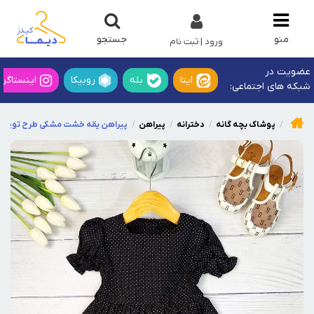
جستجو
منو
ورود | ثبت نام
عضویت در
ایتا
بله
روبیکا
اینستاگرا
شبکه های اجتماعی:
پوشاک بچه گانه
دخترانه
پیراهن
پیراهن یقه خشت مشکی طرح توپی 