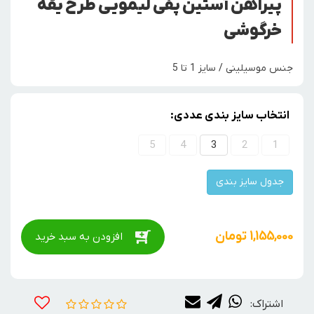
پیراهن آستین پفی لیمویی طرح یقه
خرگوشی
جنس موسیلینی / سایز 1 تا 5
انتخاب سایز بندی عددی:
5
4
3
2
1
جدول سایز بندی
1,155,000
تومان
افزودن به سبد خرید
اشتراک: