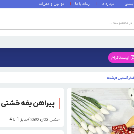
 پستی
درباره ما
ارتباط با ما
قوانین و مقررات
اینستاگرام
دار آستین فرشته
پیراهن یقه خشتی ق
جنس کتان تافته/سایز 1 تا 4