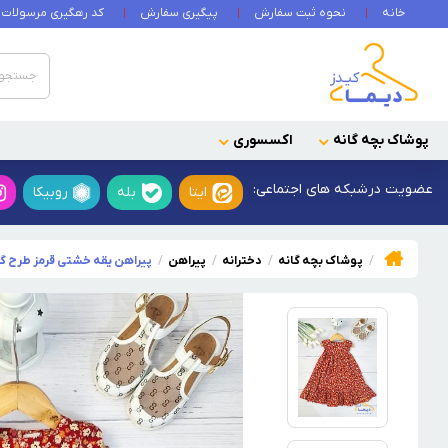
خانه
نحوه ثبت سفارش
پیگیری سفارش
کد رهگیری مرسولات
پوشاک بچه گانه
اکسسوری
عضویت در
شبکه های اجتماعی:
ایتا
بله
روبیکا
پوشاک بچه گانه
دخترانه
پیراهن
پیراهن یقه خشتی قرمز طرح گل