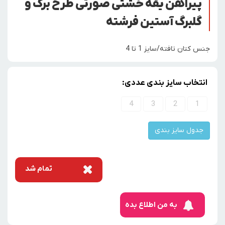
پیراهن یقه خشتی صورتی طرح برگ و
گلبرگ آستین فرشته
جنس کتان تافته/سایز 1 تا 4
انتخاب سایز بندی عددی:
4
3
2
1
جدول سایز بندی
تمام شد
به من اطلاع بده