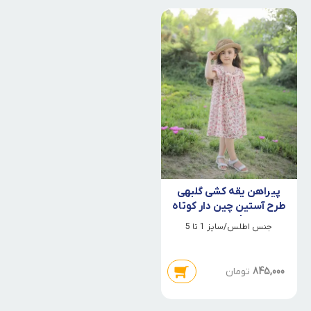
پیراهن یقه کشی گلبهی
طرح آستین چین دار کوتاه
فرشته
جنس اطلس/سایز 1 تا 5
845,000
تومان