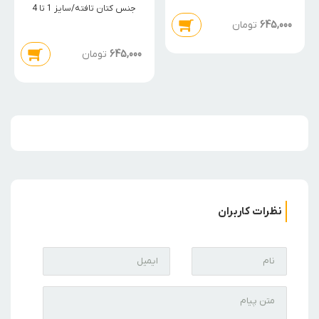
فرشته
جنس کتان تافته/سایز 1 تا 4
645,000
تومان
645,000
تومان
نظرات کاربران