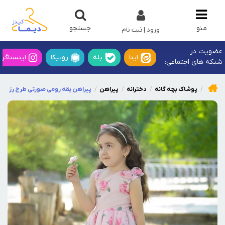
جستجو
منو
ورود | ثبت نام
عضویت در
ایتا
بله
روبیکا
اینستاگرا
شبکه های اجتماعی:
پوشاک بچه گانه
دخترانه
پیراهن
پیراهن یقه رومی صورتی طرح رز