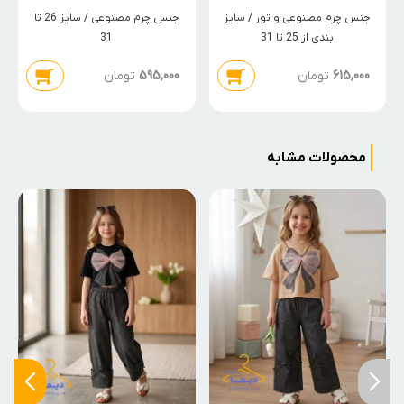
جنس چرم مصنوعی و تور / سایز
جنس چرم مصنوعی / سایز 26 تا
بندی از 25 تا 31
31
615,000
تومان
595,000
تومان
محصولات مشابه