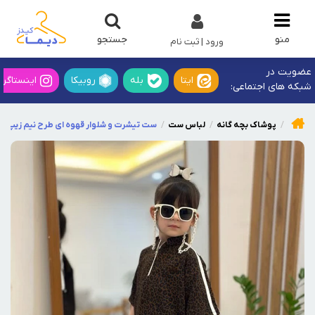
جستجو
منو
ورود | ثبت نام
عضویت در
ایتا
بله
روبیکا
اینستاگرا
شبکه های اجتماعی:
پوشاک بچه گانه
لباس ست
ست تیشرت و شلوار قهوه ای طرح نیم زیپ پل