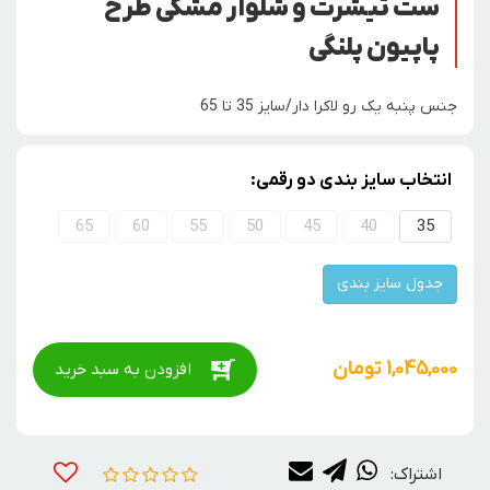
ست تیشرت و شلوار مشکی طرح
پاپیون پلنگی
جنس پنبه یک رو لاکرا دار/سایز 35 تا 65
انتخاب سایز بندی دو رقمی:
65
60
55
50
45
40
35
جدول سایز بندی
1,045,000
تومان
افزودن به سبد خرید
اشتراک: