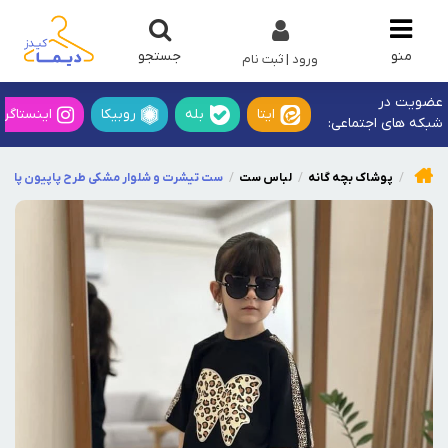
جستجو
منو
ورود | ثبت نام
عضویت در
ایتا
بله
روبیکا
اینستاگرا
شبکه های اجتماعی:
پوشاک بچه گانه
لباس ست
ست تیشرت و شلوار مشکی طرح پاپیون پلنگی